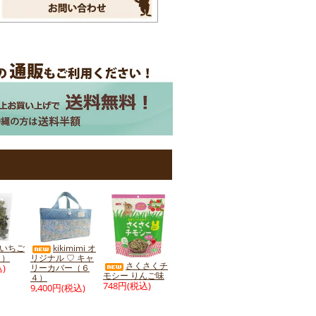
 いちご
kikimimi オ
ｇ）
リジナル ♡ キャ
さくさくチ
)
リーカバー（６
モシー りんご味
４）
748円(税込)
9,400円(税込)