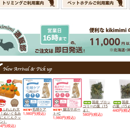
国産 ブロッ
国産
コリーの葉（15
の葉（15
ふわふわ大
毛球ケア
腸活サポー
ｇ）
440円(税込
！ぬいぐるみ
1,980円(税込)
ト+C
580円(税込)
にんじんクッ
1,980円(税込)
ン）
54円(税込)