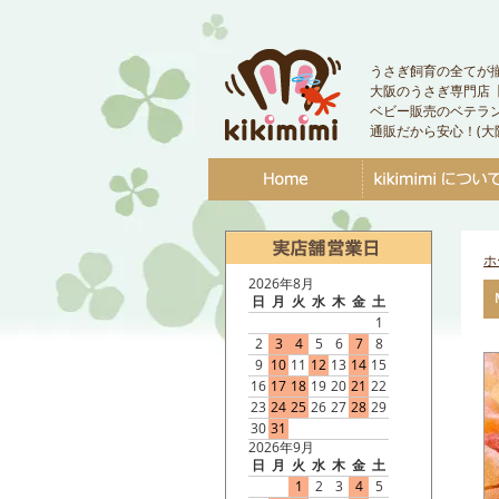
うさぎ飼育の全てが
大阪のうさぎ専門店【ki
ベビー販売のベテラ
通販だから安心！(大
ホ
2026年8月
日
月
火
水
木
金
土
1
2
3
4
5
6
7
8
9
10
11
12
13
14
15
16
17
18
19
20
21
22
23
24
25
26
27
28
29
30
31
2026年9月
日
月
火
水
木
金
土
1
2
3
4
5