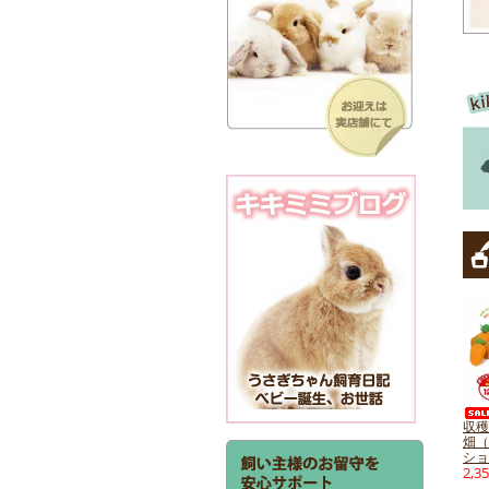
収穫
畑（
ショ
2,3