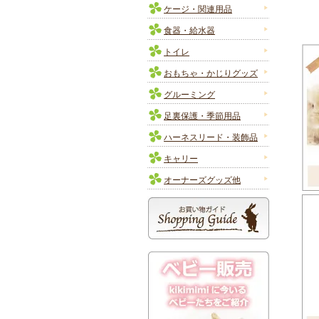
ケージ・関連用品
食器・給水器
トイレ
おもちゃ・かじりグッズ
グルーミング
足裏保護・季節用品
ハーネスリード・装飾品
キャリー
オーナーズグッズ他