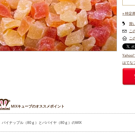
» 特定
買
こ
こ
Yaho
はてな
MIXキューブのオススメポイント
パイナップル（80ｇ）とパパイヤ（80ｇ）のMIX