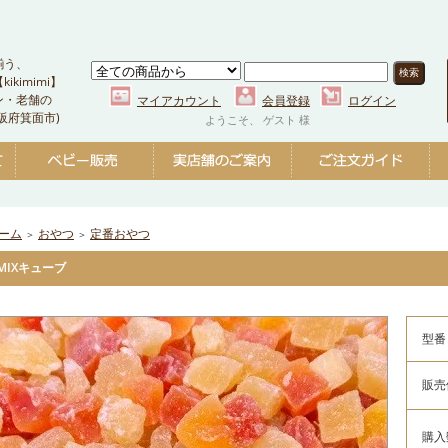
揃う、
kimimi】
ン・老舗の
マイアカウント
会員登録
ログイン
阪府箕面市)
ようこそ、 ゲスト 様
ーム
おやつ
定番おやつ
＞
＞
MIXキューブ
型番
販売
購入