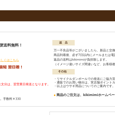
配便送料無料！
）
万一不良品等がございましたら、新品と交
商品到着後、必ず7日以内にメールまたは電
返品の送料はkikimimiが負担致します。
詳しくはこちら
（イメージ違いサイズ間違いなど、お客様
・リサイクルダンボールでの発送にご協力
・通販でのお買い物分は、実店舗ポイント
ご注文分は、翌営業日発送となります。
・以上はウサギ用品についてのご案内です
●
商品のご注文は、kikimimiホーム
。手数料￥330