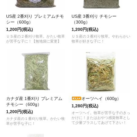
US産 2番刈り プレミアムチモ
US産 3番刈り チモシー
シー（600g）
（300g）
1,200円(税込)
1,200円(税込)
ＵＳ産の２番刈り牧草。かたい牧草
ＵＳ産の３番刈り牧草。やわらかい
が苦手な子に！【無地袋に変更】
牧草が好きな子に！
カナダ産 1番刈り プレミアム
オーツヘイ（600g）
チモシー（600g）
1,280円(税込)
1,200円(税込)
オーツヘイ。牧草が苦手な子のきっ
かけに！またはおやつ感覚牧草とし
カナダ産の１番刈り牧草。かたい牧
て少量プラスしてあげて下さい！
草が苦手な子に！