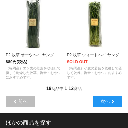
P2 牧草 オーツヘイ ヤング
P2 牧草 ウィートヘイ ヤング
880円(税込)
SOLD OUT
（福岡産）エン麦の若葉を収穫して
（福岡産）小麦の若葉を収穫して優
優しく乾燥した牧草。副食・おやつ
しく乾燥。副食・おやつにおすすめ
におすすめです。
です。
19
1
12
商品中
-
商品
前へ
次へ
ほかの商品を探す