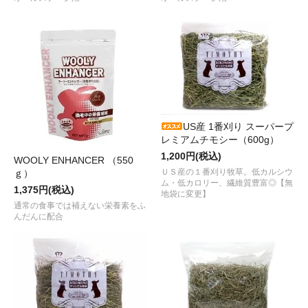
US産 1番刈り スーパープ
レミアムチモシー（600g）
1,200円(税込)
WOOLY ENHANCER （550
ＵＳ産の１番刈り牧草。低カルシウ
ｇ）
ム・低カロリー、繊維質豊富◎【無
1,375円(税込)
地袋に変更】
通常の食事では補えない栄養素をふ
んだんに配合