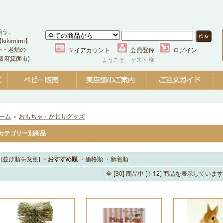
揃う、
kimimi】
ン・老舗の
マイアカウント
会員登録
ログイン
阪府箕面市)
ようこそ、 ゲスト 様
ーム
おもちゃ・かじりグッズ
＞
カテゴリー別商品
[並び順を変更]
・おすすめ順
・価格順
・新着順
全 [30] 商品中 [1-12] 商品を表示していま