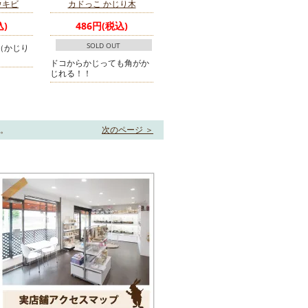
ウキビ
カドっこ かじり木
込)
486円(税込)
SOLD OUT
（かじり
ドコからかじっても角がか
じれる！！
す。
次のページ ＞