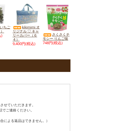
 いちご
kikimimi オ
ｇ）
リジナル ♡ キャ
さくさくチ
)
リーカバー（６
モシー りんご味
４）
748円(税込)
9,400円(税込)
換させていただきます。
話でご連絡ください。
都合による返品はできません。）