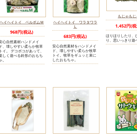
もじゃもじ
ヘイヘイトイ ベルボムＭ
ヘイヘイトイ ワラタワラ
1,452円(税
Ｌ
968円(税込)
ほりほりしたり、
683円(税込)
り、思いっきり遊
安心自然素材ハンドメイ
安心自然素材をハンドメイ
ド、壊しやすい柔らか牧草
ド、壊しやすい柔らか牧草
トイ。 デコボコがあって、
トイ。牧草をギュッと束に
楽しく遊べる鈴形のおもち
したおもちゃ。
ゃ。