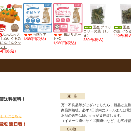
国産 ブロッ
国産
コリーの葉（15
の葉（15
ふわふわ大
毛球ケア
腸活サポー
ｇ）
440円(税込
！ぬいぐるみ
1,980円(税込)
ト+C
580円(税込)
にんじんクッ
1,980円(税込)
ン）
54円(税込)
配便送料無料！
）
万一不良品等がございましたら、新品と交
商品到着後、必ず7日以内にメールまたは電
返品の送料はkikimimiが負担致します。
詳しくはこちら
（イメージ違いサイズ間違いなど、お客様