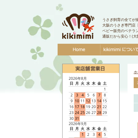
うさぎ飼育の全てが
大阪のうさぎ専門店【ki
ベビー販売のベテラ
通販だから安心！(大
ホ
2026年8月
日
月
火
水
木
金
土
1
2
3
4
5
6
7
8
9
10
11
12
13
14
15
16
17
18
19
20
21
22
23
24
25
26
27
28
29
30
31
2026年9月
日
月
火
水
木
金
土
1
2
3
4
5