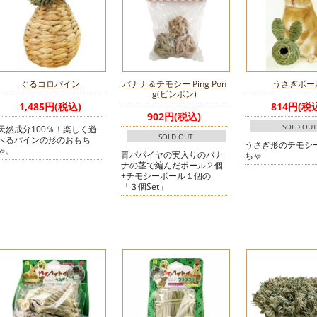
ぐるコロパイン
バナナ＆チモシー Ping Pon
うさぎボー
g(ピンポン)
1,485円(税込)
814円(税
902円(税込)
SOLD OUT
天然成分100％！楽しく遊
SOLD OUT
べるパインの形のおもち
うさぎ形のチモシ
ゃ。
青パパイヤの実入りのバナ
ちゃ
ナの茎で編んだボール２個
+チモシーボール１個の
「３個Set」