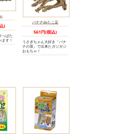
ゃ
バナナdeたこ足
込)
561円(税込)
ひっぱた
べます！
うさぎちゃん大好き「バナ
ナの茎」で出来たガジガジ
おもちゃ！