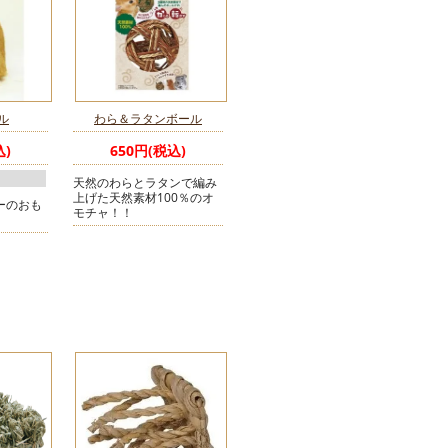
ル
わら＆ラタンボール
込)
650円(税込)
天然のわらとラタンで編み
上げた天然素材100％のオ
ーのおも
モチャ！！