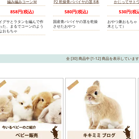
編み編みコーンＭ
P2 乾燥青パパイヤの茎 8本
かじってサト
858円(税込)
580円(税込)
530円(税
イグサとラタンを編んで作
国産青パパイヤの茎を乾燥
おやつ兼おもちゃ
った、まるでコーンのよう
させたおやつ
木として）
なおもちゃ
全 [30] 商品中 [1-12] 商品を表示していま