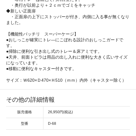
・奥行が以前より＋２ｃｍでゴミをキャッチ
◆新しい正面扉
・正面扉の上下にストッパーが付き、内側に入る事が無くなり
ました。
【機能性バッチリ スーパーケージ】
●おしっこが確実にトレ―にこぼれる設計のおしっこガードで
す。
●掃除に便利な引き出し式のトレー＆床アミです。
●天井、前面トビラは用品の出し入れに便利な大きく広いサイズ
になっています。
●移動に便利なキャスター付きです。
サイズ：Ｗ620×Ｄ470×Ｈ510（ｍｍ）内外（キャスター除く）
その他の詳細情報
販売価格
26,950円(税込)
型番
D-68