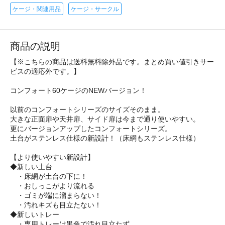
ケージ・関連用品
ケージ・サークル
商品の説明
【※こちらの商品は送料無料除外品です。まとめ買い値引きサー
ビスの適応外です。】
コンフォート60ケージのNEWバージョン！
以前のコンフォートシリーズのサイズそのまま。
大きな正面扉や天井扉、サイド扉は今まで通り使いやすい。
更にバージョンアップしたコンフォートシリーズ。
土台がステンレス仕様の新設計！（床網もステンレス仕様）
【より使いやすい新設計】
◆新しい土台
・床網が土台の下に！
・おしっこがより流れる
・ゴミが端に溜まらない！
・汚れキズも目立たない！
◆新しいトレー
・専用トレーは黒色で汚れ目立たず。