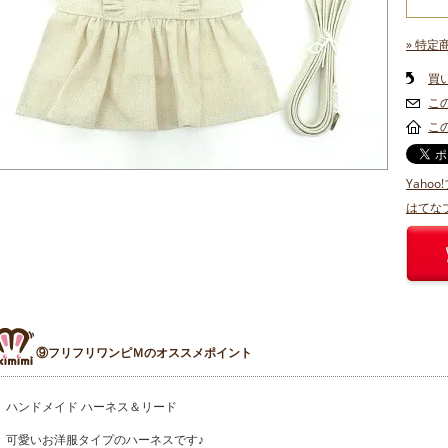
» 特定
買
こ
こ
Yaho
はてな
⑨フリフリワンピＭのオススメポイント
ハンドメイド ハーネス＆リード
可愛いお洋服タイプのハーネスです♪