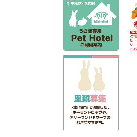
収穫
畑（
ショ
2,3