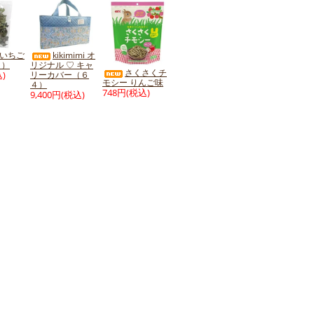
 いちご
kikimimi オ
ｇ）
リジナル ♡ キャ
さくさくチ
)
リーカバー（６
モシー りんご味
４）
748円(税込)
9,400円(税込)