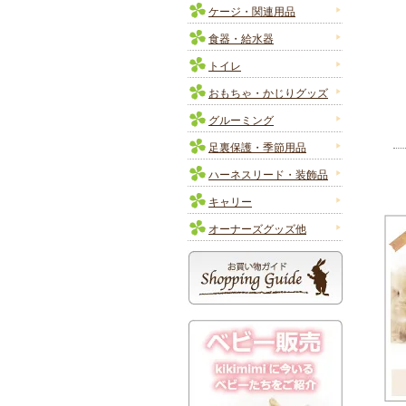
ケージ・関連用品
食器・給水器
トイレ
おもちゃ・かじりグッズ
グルーミング
足裏保護・季節用品
ハーネスリード・装飾品
キャリー
オーナーズグッズ他