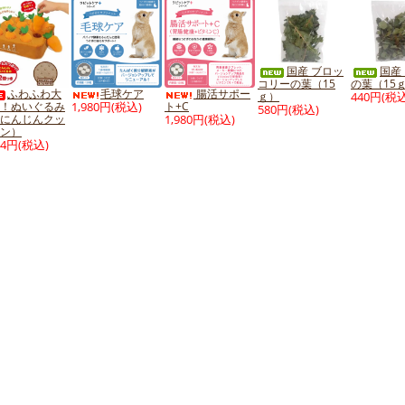
国産 ブロッ
国産
コリーの葉（15
の葉（15
ふわふわ大
毛球ケア
腸活サポー
ｇ）
440円(税込
！ぬいぐるみ
1,980円(税込)
ト+C
580円(税込)
にんじんクッ
1,980円(税込)
ン）
54円(税込)