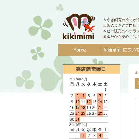
うさぎ飼育の全てが
大阪のうさぎ専門店【ki
ベビー販売のベテラ
通販だから安心！(大
ホ
2026年8月
日
月
火
水
木
金
土
1
2
3
4
5
6
7
8
9
10
11
12
13
14
15
16
17
18
19
20
21
22
23
24
25
26
27
28
29
30
31
2026年9月
日
月
火
水
木
金
土
1
2
3
4
5