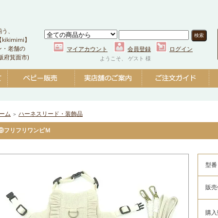
揃う、
kimimi】
ン・老舗の
マイアカウント
会員登録
ログイン
阪府箕面市)
ようこそ、 ゲスト 様
ーム
ハーネスリード・装飾品
＞
⑨フリフリワンピＭ
型番
販売
購入