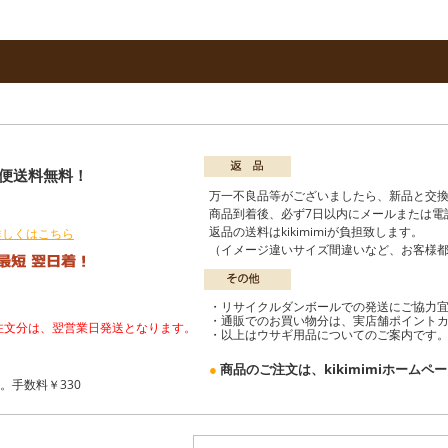
配便送料無料！
）
万一不良品等がございましたら、新品と交
商品到着後、必ず7日以内にメールまたは電
返品の送料はkikimimiが負担致します。
詳しくはこちら
（イメージ違いサイズ間違いなど、お客様
・リサイクルダンボールでの発送にご協力
・通販でのお買い物分は、実店舗ポイント
ご注文分は、翌営業日発送となります。
・以上はウサギ用品についてのご案内です
●
商品のご注文は、kikimimiホーム
。手数料￥330