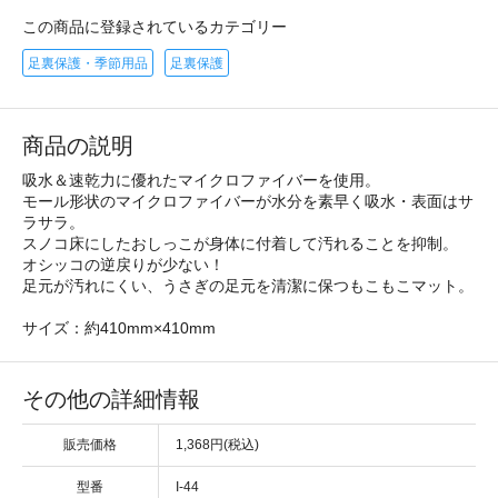
この商品に登録されているカテゴリー
足裏保護・季節用品
足裏保護
商品の説明
吸水＆速乾力に優れたマイクロファイバーを使用。
モール形状のマイクロファイバーが水分を素早く吸水・表面はサ
ラサラ。
スノコ床にしたおしっこが身体に付着して汚れることを抑制。
オシッコの逆戻りが少ない！
足元が汚れにくい、うさぎの足元を清潔に保つもこもこマット。
サイズ：約410mm×410mm
その他の詳細情報
販売価格
1,368円(税込)
型番
I-44