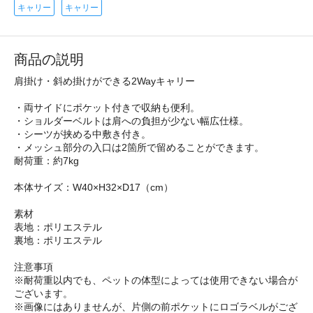
キャリー
キャリー
商品の説明
肩掛け・斜め掛けができる2Wayキャリー
・両サイドにポケット付きで収納も便利。
・ショルダーベルトは肩への負担が少ない幅広仕様。
・シーツが挟める中敷き付き。
・メッシュ部分の入口は2箇所で留めることができます。
耐荷重：約7kg
本体サイズ：W40×H32×D17（cm）
素材
表地：ポリエステル
裏地：ポリエステル
注意事項
※耐荷重以内でも、ペットの体型によっては使用できない場合が
ございます。
※画像にはありませんが、片側の前ポケットにロゴラベルがござ